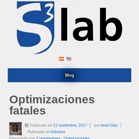
Blog
Optimizaciones
fatales
Publicado en
21 noviembre, 2017
por
Irene Díez
Publicado en
Articulos
Etiquetado con:
Compiladores
-
Optimizaciones