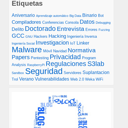
Etiquetas
Aniversario
Binario
Bot
Aprendizaje automático
Big Data
Datos
Compiladores
Conferencias
Consola
Debugging
Doctorado
Entrevista
Delito
Errores
Fuzzing
GCC
Hacking
Hackers
Ingeniería Inversa
GNU
Investigacion
Linker
IoT
Ingeniería Social
Malware
Normativa
Móvil
Navidad
Privacidad
Papers
Pentesting
Program
S3lab
Regulaciones
Analysis
RaspberryPi
Seguridad
Suplantacion
Servidores
Sandbox
Verano
Vulnerabilidades
Trol
Web 2.0
Weka
WiFi