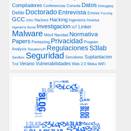
Datos
Compiladores
Conferencias
Consola
Debugging
Doctorado
Entrevista
Delito
Errores
Fuzzing
GCC
Hacking
Hackers
Ingeniería Inversa
GNU
Investigacion
Linker
IoT
Ingeniería Social
Malware
Normativa
Móvil
Navidad
Privacidad
Papers
Pentesting
Program
S3lab
Regulaciones
Analysis
RaspberryPi
Seguridad
Suplantacion
Servidores
Sandbox
Verano
Vulnerabilidades
Trol
Web 2.0
Weka
WiFi