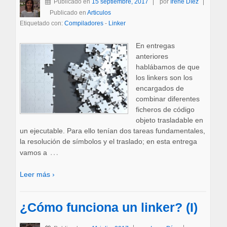
Publicado en
15 septiembre, 2017
por
Irene Díez
Publicado en
Articulos
Etiquetado con:
Compiladores
-
Linker
En entregas
anteriores
hablábamos de que
los linkers son los
encargados de
combinar diferentes
ficheros de código
objeto trasladable en
un ejecutable. Para ello tenían dos tareas fundamentales,
la resolución de símbolos y el traslado; en esta entrega
…
vamos a
Leer más ›
¿Cómo funciona un linker? (I)