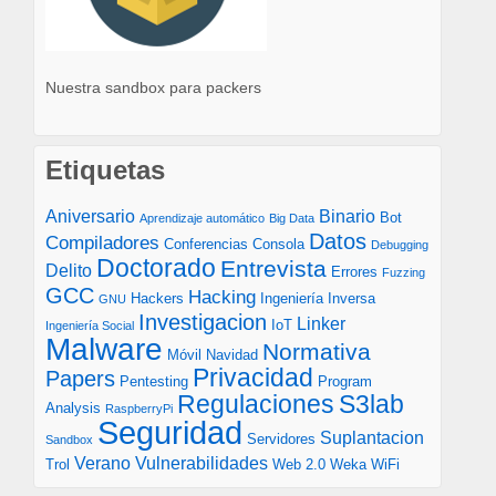
Nuestra sandbox para packers
Etiquetas
Aniversario
Binario
Bot
Aprendizaje automático
Big Data
Datos
Compiladores
Conferencias
Consola
Debugging
Doctorado
Entrevista
Delito
Errores
Fuzzing
GCC
Hacking
Hackers
Ingeniería Inversa
GNU
Investigacion
Linker
IoT
Ingeniería Social
Malware
Normativa
Móvil
Navidad
Privacidad
Papers
Pentesting
Program
S3lab
Regulaciones
Analysis
RaspberryPi
Seguridad
Suplantacion
Servidores
Sandbox
Verano
Vulnerabilidades
Trol
Web 2.0
Weka
WiFi