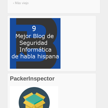
‹ Más viejo
PackerInspector