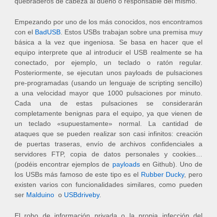
quebraderos de cabeza al dueño o responsable del mismo.
Empezando por uno de los más conocidos, nos encontramos
con el
BadUSB
. Estos USBs trabajan sobre una premisa muy
básica a la vez que ingeniosa. Se basa en hacer que el
equipo interprete que al introducir el USB realmente se ha
conectado, por ejemplo, un teclado o ratón regular.
Posteriormente, se ejecutan unos payloads de pulsaciones
pre-programadas (usando un lenguaje de scripting sencillo)
a una velocidad mayor que 1000 pulsaciones por minuto.
Cada una de estas pulsaciones se considerarán
completamente benignas para el equipo, ya que vienen de
un teclado «supuestamente» normal. La cantidad de
ataques que se pueden realizar son casi infinitos: creación
de puertas traseras, envío de archivos confidenciales a
servidores FTP, copia de datos personales y cookies…
(podéis encontrar ejemplos de
payloads
en Github). Uno de
los USBs más famoso de este tipo es el
Rubber Ducky
, pero
existen varios con funcionalidades similares, como pueden
ser
Malduino
o
USBdriveby
.
El robo de información privada o la propia infección del