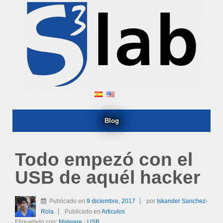
Blog
Todo empezó con el
USB de aquél hacker
Publicado en
9 diciembre, 2017
por
Iskander Sanchez-
Rola
Publicado en
Articulos
Etiquetado con:
Malware
-
USB