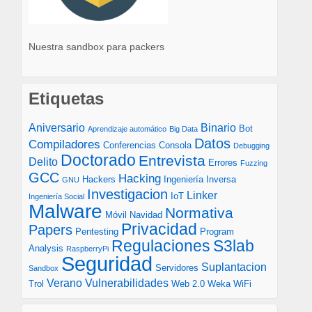
Nuestra sandbox para packers
Etiquetas
Aniversario
Binario
Bot
Aprendizaje automático
Big Data
Datos
Compiladores
Conferencias
Consola
Debugging
Doctorado
Entrevista
Delito
Errores
Fuzzing
GCC
Hacking
Hackers
Ingeniería Inversa
GNU
Investigacion
Linker
IoT
Ingeniería Social
Malware
Normativa
Móvil
Navidad
Privacidad
Papers
Pentesting
Program
S3lab
Regulaciones
Analysis
RaspberryPi
Seguridad
Suplantacion
Servidores
Sandbox
Verano
Vulnerabilidades
Trol
Web 2.0
Weka
WiFi