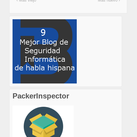
‹ Más viejo
Más nuevo ›
PackerInspector