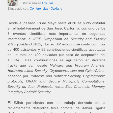
Publicado en
Articulos
Etiquetado con:
Conferencias
-
Oakland
Desde el pasado 18 de Mayo hasta el 20 se pudo disfrutar
en el hotel Fairmont de San Jose, California, con uno de los
3 eventos científicos más importantes en seguridad
informática: el
IEEE Symposium on Security and Privacy
2015 (Oakland 2015)
. En su 36ª edición, se contó con más
de 400 asistentes y 55 contribuciones científicas aceptadas
de un total de 400 enviadas (un tasa de aceptación del
13,8%). Estas contribuciones se agruparon en diversos
tracks
que van desde
Malware and Program Analysis
,
Hardware-aided Security,
Cryptocurrencies and CyberCrime
,
pasando por
Protocols and Network Security,
Cryptographic
protocols,
ORAM and Secure Multi-party Computations
,
Security du Jour,
Protocols
, hasta
Side Channels
,
Memory
Integrity
y
Android Security
.
El S3lab participaba con un trabajo derivado de la
recientemente defendida tesis doctoral de Xabier Ugarte