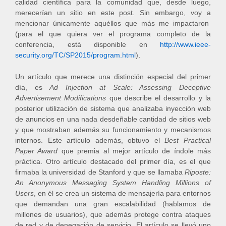
calidad científica para la comunidad que, desde luego,
merecerían un sitio en este post. Sin embargo, voy a
mencionar únicamente aquéllos que más me impactaron
(para el que quiera ver el programa completo de la
conferencia, está disponible en
http://www.ieee-
security.org/TC/SP2015/program.html
)
.
Un artículo que merece una distinción especial del primer
día, es
Ad Injection at Scale: Assessing Deceptive
Advertisement Modifications
que describe el desarrollo y la
posterior utilización de sistema que analizaba inyección web
de anuncios en una nada desdeñable cantidad de sitios web
y que mostraban además su funcionamiento y mecanismos
internos. Este artículo además, obtuvo el
Best Practical
Paper Award
que premia al mejor artículo de índole más
práctica. Otro artículo destacado del primer día, es el que
firmaba la universidad de Stanford y que se llamaba
Riposte:
An Anonymous Messaging System Handling Millions of
Users
, en él se crea un sistema de mensajería para entornos
que demandan una gran escalabilidad (hablamos de
millones de usuarios), que además protege contra ataques
de red y de denegación de servicio. El artículo se llevó uno