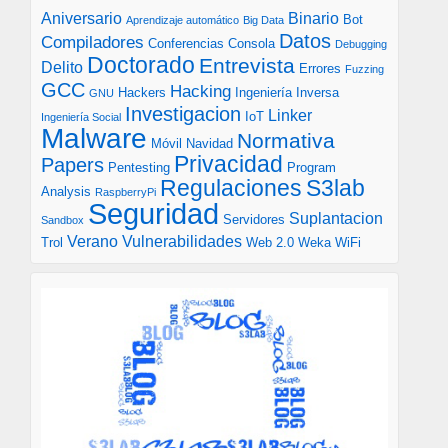
Aniversario
Binario
Bot
Aprendizaje automático
Big Data
Datos
Compiladores
Conferencias
Consola
Debugging
Doctorado
Entrevista
Delito
Errores
Fuzzing
GCC
Hacking
Hackers
Ingeniería Inversa
GNU
Investigacion
Linker
IoT
Ingeniería Social
Malware
Normativa
Móvil
Navidad
Privacidad
Papers
Pentesting
Program
S3lab
Regulaciones
Analysis
RaspberryPi
Seguridad
Suplantacion
Servidores
Sandbox
Verano
Vulnerabilidades
Trol
Web 2.0
Weka
WiFi