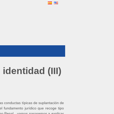
dentidad (III)
as conductas típicas de suplantación de
el fundamento jurídico que recoge tipo
igo Penal , vamos pasaremos a explicar