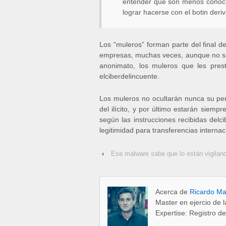
entender que son menos conocida
lograr hacerse con el botin deriva
Los “muleros” forman parte del final d
empresas, muchas veces, aunque no siem
anonimato, los muleros que les prest
elciberdelincuente.
Los muleros no ocultarán nunca su pers
del ilícito, y por último estarán siemp
según las instrucciones recibidas delc
legitimidad para transferencias internac
‹
Ese malware sabe que lo están vigilan
Acerca de
Ricardo Ma
Master en ejercio de 
Expertise: Registro d