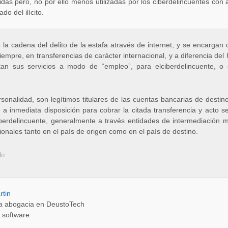
s pero, no por ello menos utilizadas por los ciberdelincuentes con a
do del ilícito.
e la cadena del delito de la estafa através de internet, y se encargan
pre, en transferencias de carácter internacional, y a diferencia de
an sus servicios a modo de “empleo”, para elciberdelincuente, o 
onalidad, son legítimos titulares de las cuentas bancarias de destin
re a inmediata disposición para cobrar la citada transferencia y acto
iberdelincuente, generalmente a través entidades de intermediación 
ionales tanto en el país de origen como en el país de destino.
do
rtin
la abogacia en DeustoTech
e software