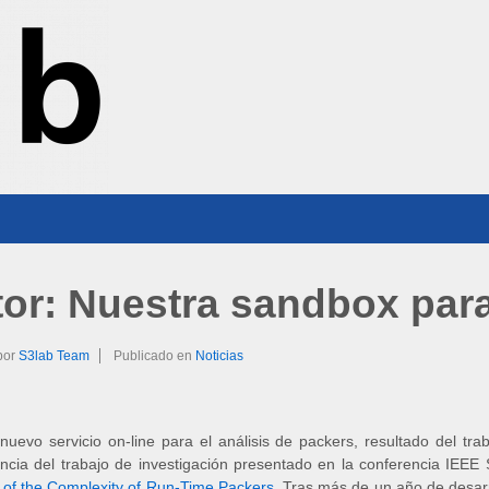
or: Nuestra sandbox par
por
S3lab Team
Publicado en
Noticias
uevo servicio on-line para el análisis de packers, resultado del t
ia del trabajo de investigación presentado en la conferencia IEEE 
y of the Complexity of Run-Time Packers
. Tras más de un año de desar