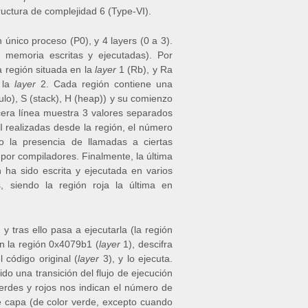
uctura de complejidad 6 (Type-VI).
único proceso (P0), y 4 layers (0 a 3).
 memoria escritas y ejecutadas). Por
a región situada en la
layer
1 (Rb), y Ra
 la
layer
2. Cada región contiene una
lo), S (stack), H (heap)) y su comienzo
cera línea muestra 3 valores separados
PI realizadas desde la región, el número
mo la presencia de llamadas a ciertas
por compiladores. Finalmente, la última
ha sido escrita y ejecutada en varios
s, siendo la región roja la última en
 tras ello pasa a ejecutarla (la región
en la región 0x4079b1 (
layer
1), descifra
 código original (
layer
3), y lo ejecuta.
o una transición del flujo de ejecución
erdes y rojos nos indican el número de
te capa (de color verde, excepto cuando