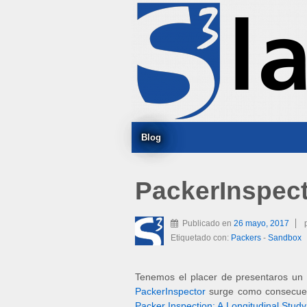
Blog
PackerInspect
Publicado en
26 mayo, 2017
Etiquetado con:
Packers
-
Sandbox
Tenemos el placer de presentaros un n
PackerInspector
surge como consecuenc
Packer Inspection: A Longitudinal Stud