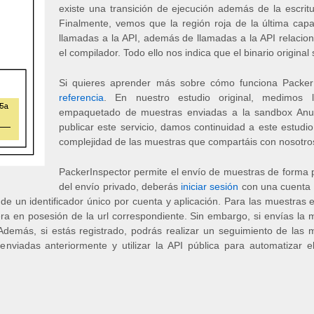
existe una transición de ejecución además de la escrit
Finalmente, vemos que la región roja de la última ca
llamadas a la API, además de llamadas a la API relaciona
el compilador. Todo ello nos indica que el binario origina
Si quieres aprender más sobre cómo funciona PackerIn
referencia
.
En nuestro estudio original, medimos 
empaquetado de muestras enviadas a la sandbox Anubi
publicar este servicio, damos continuidad a este estud
complejidad de las muestras que compartáis con nosotro
PackerInspector permite el envío de muestras de forma p
del envío privado, deberás
iniciar sesión
con una cuenta 
 un identificador único por cuenta y aplicación. Para las muestras 
iera en posesión de la url correspondiente. Sin embargo, si envías la
demás, si estás registrado, podrás realizar un seguimiento de las m
enviadas anteriormente y utilizar la API pública para automatizar e