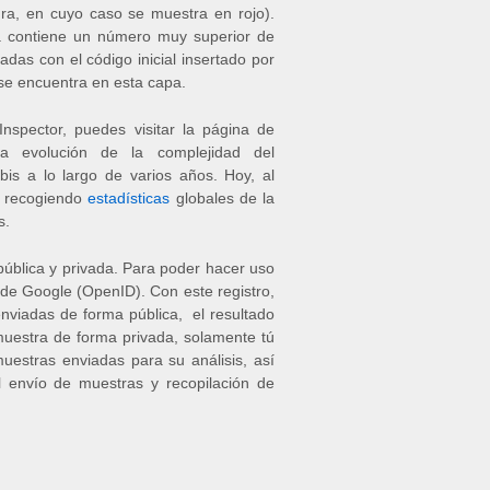
ura, en cuyo caso se muestra en rojo).
pa contiene un número muy superior de
das con el código inicial insertado por
l se encuentra en esta capa.
spector, puedes visitar la página de
la evolución de la complejidad del
s a lo largo de varios años. Hoy, al
io recogiendo
estadísticas
globales de la
s.
ública y privada. Para poder hacer uso
de Google (OpenID). Con este registro,
enviadas de forma pública, el resultado
 muestra de forma privada, solamente tú
uestras enviadas para su análisis, así
l envío de muestras y recopilación de