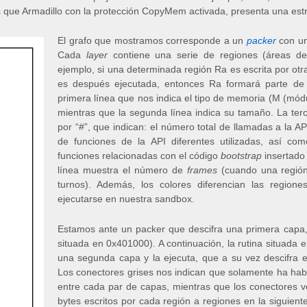
as que Armadillo con la protección CopyMem activada, presenta una estr
El grafo que mostramos corresponde a un
packer
con un 
Cada
layer
contiene una serie de regiones (áreas de
ejemplo, si una determinada región Ra es escrita por otr
es después ejecutada, entonces Ra formará parte de
primera línea que nos indica el tipo de memoria (M (módu
mientras que la segunda línea indica su tamaño. La ter
por “#”, que indican: el número total de llamadas a la A
de funciones de la API diferentes utilizadas, así co
funciones relacionadas con el código
bootstrap
insertado 
línea muestra el número de
frames
(cuando una región 
turnos). Además, los colores diferencian las regione
ejecutarse en nuestra sandbox.
Estamos ante un packer que descifra una primera capa, y
situada en 0x401000). A continuación, la rutina situada 
una segunda capa y la ejecuta, que a su vez descifra el
Los conectores grises nos indican que solamente ha habid
entre cada par de capas, mientras que los conectores v
bytes escritos por cada región a regiones en la siguien