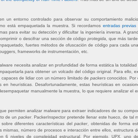
n un entorno controlado para observar su comportamiento malici
ómo está empaquetada la muestra. Si recordamos
entradas previas
s para evitar su detección y dificultar la ingeniería inversa. A gr
omprimir o descifrar una sección de código
protegida,
que más tarde
empaquetado, fuertes métodos de ofuscación de código para cada un
uggers, frameworks de instrumentación, etc.
lware necesita analizar en profundidad de forma estática la totalidad 
quetarla para obtener un volcado del código original. Para ello, exi
 capaces de lidiar con un número limitado de
packers
conocidos. Por 
en heurísticas. Desafortunadamente, estas heurísticas en ocasione
 desempaquetar manualmente la muestra, lo que requiere analizar el
 que permiten analizar malware para extraer indicadores de su comp
nto de un
packer
. PackerInspector pretende llenar este hueco, de tal 
 sobre diferentes características del
packer
, obtenidas de forma est
s mismas, número de procesos e interacción entre ellos, estructura 
n 6 niveles de complejidad estructural. Por ejemplo, UPX, uno d