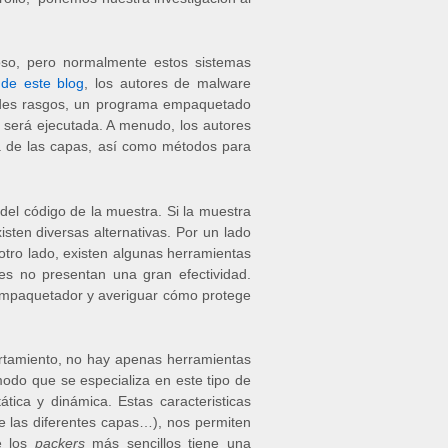
oso, pero normalmente estos sistemas
 de este blog
, los autores de malware
andes rasgos, un programa empaquetado
 será ejecutada. A menudo, los autores
a de las capas, así como métodos para
del código de la muestra. Si la muestra
sten diversas alternativas. Por un lado
otro lado, existen algunas herramientas
s no presentan una gran efectividad.
 empaquetador y averiguar cómo protege
ortamiento, no hay apenas herramientas
modo que se especializa en este tipo de
ática y dinámica. Estas caracteristicas
de las diferentes capas…), nos permiten
e los
packers
más sencillos tiene una