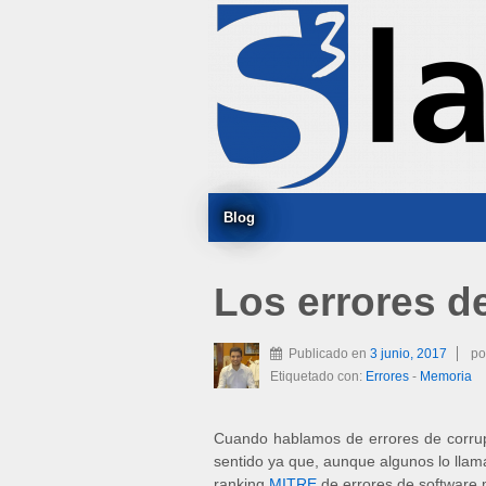
Blog
Los errores d
Publicado en
3 junio, 2017
po
Etiquetado con:
Errores
-
Memoria
Cuando hablamos de errores de corrupc
sentido ya que, aunque algunos lo lla
ranking
MITRE
de errores de software 