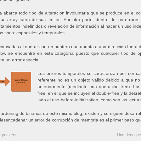
 abarca todo tipo de alteración involuntaria que se produce en el co
n array fuera de sus límites. Por otra parte, dentro de los errore
amientos indefinidos o revelación de información al hacer un uso ind
s tipos: espaciales y temporales.
causadas al operar con un puntero que apunta a una dirección fuera de 
erflow se encuentra en esta categoría puesto que cualquier tipo de 
ra un error espacial.
Los errores temporales se caracterizan por ser c
referente no es un objeto válido debido a que no 
anteriormente (mediante una operación free). Los
free, en el que se incluyen el double-free y la desre
lado el use-before-initialization, como son las lectur
ardening de binarios de este mismo blog, existen y se siguen desarr
e desencadenar un error de corrupción de memoria es el primer paso qu
a packers
Una denegaci