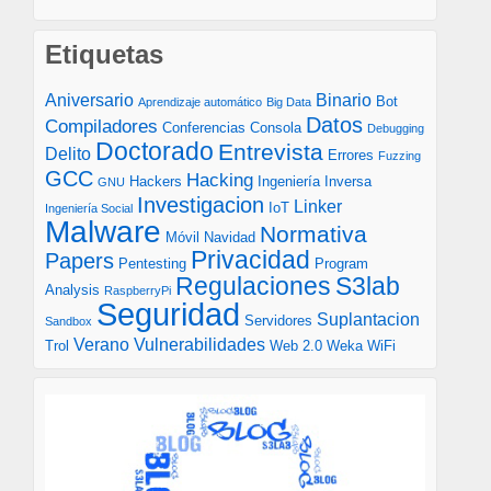
Etiquetas
Aniversario
Binario
Bot
Aprendizaje automático
Big Data
Datos
Compiladores
Conferencias
Consola
Debugging
Doctorado
Entrevista
Delito
Errores
Fuzzing
GCC
Hacking
Hackers
Ingeniería Inversa
GNU
Investigacion
Linker
IoT
Ingeniería Social
Malware
Normativa
Móvil
Navidad
Privacidad
Papers
Pentesting
Program
S3lab
Regulaciones
Analysis
RaspberryPi
Seguridad
Suplantacion
Servidores
Sandbox
Verano
Vulnerabilidades
Trol
Web 2.0
Weka
WiFi