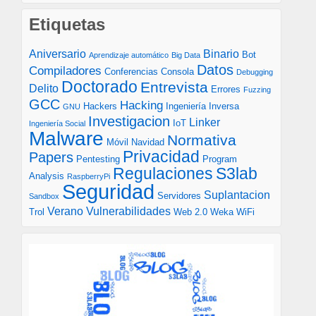
Etiquetas
Aniversario
Binario
Bot
Aprendizaje automático
Big Data
Datos
Compiladores
Conferencias
Consola
Debugging
Doctorado
Entrevista
Delito
Errores
Fuzzing
GCC
Hacking
Hackers
Ingeniería Inversa
GNU
Investigacion
Linker
IoT
Ingeniería Social
Malware
Normativa
Móvil
Navidad
Privacidad
Papers
Pentesting
Program
S3lab
Regulaciones
Analysis
RaspberryPi
Seguridad
Suplantacion
Servidores
Sandbox
Verano
Vulnerabilidades
Trol
Web 2.0
Weka
WiFi