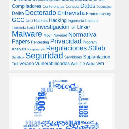
Datos
Compiladores
Conferencias
Consola
Debugging
Doctorado
Entrevista
Delito
Errores
Fuzzing
GCC
Hacking
Hackers
Ingeniería Inversa
GNU
Investigacion
Linker
IoT
Ingeniería Social
Malware
Normativa
Móvil
Navidad
Privacidad
Papers
Pentesting
Program
S3lab
Regulaciones
Analysis
RaspberryPi
Seguridad
Suplantacion
Servidores
Sandbox
Verano
Vulnerabilidades
Trol
Web 2.0
Weka
WiFi