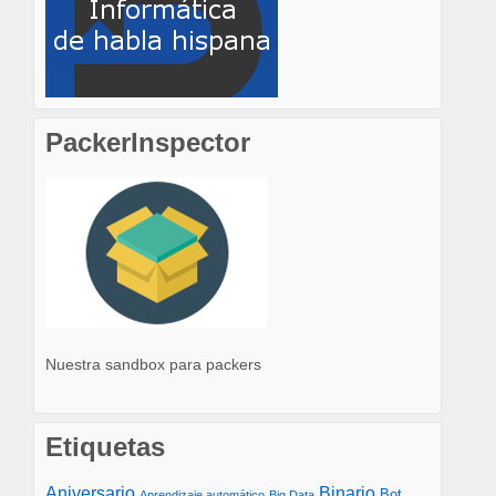
PackerInspector
Nuestra sandbox para packers
Etiquetas
Aniversario
Binario
Bot
Aprendizaje automático
Big Data