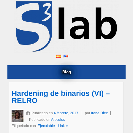
Blog
Hardening de binarios (VI) –
RELRO
Publicado en
4 febrero, 2017
por
Irene Díez
Publicado en
Articulos
Etiquetado con:
Ejecutable
-
Linker