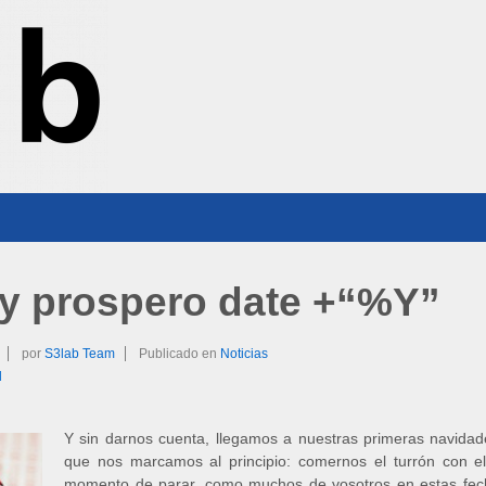
 y prospero date +“%Y”
por
S3lab Team
Publicado en
Noticias
d
Y sin darnos cuenta, llegamos a nuestras primeras navidad
que nos marcamos al principio: comernos el turrón con el
momento de parar, como muchos de vosotros en estas fec