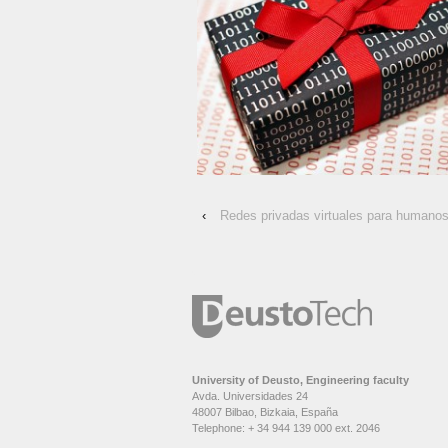
‹
Redes privadas virtuales para humano
University of Deusto, Engineering faculty
Avda. Universidades 24
48007 Bilbao, Bizkaia, España
Telephone: + 34 944 139 000 ext. 2046