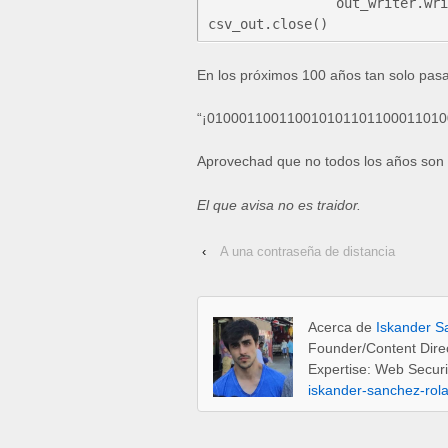
		out_writer.writerow([i,bin(i)[2:]])

En los próximos 100 años tan solo pasa
“¡01000110011001010110110001101
Aprovechad que no todos los años son 
El que avisa no es traidor.
‹
A una contraseña de distancia
Acerca de
Iskander S
Founder/Content Dire
Expertise: Web Securi
iskander-sanchez-rol