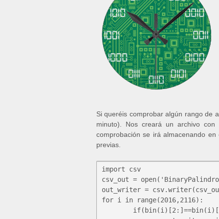
Si queréis comprobar algún rango de añ
minuto). Nos creará un archivo con 
comprobación se irá almacenando en 
previas.
import csv

csv_out = open('BinaryPalindro
out_writer = csv.writer(csv_ou
for i in range(2016,2116):

	if(bin(i)[2:]==bin(i)[2:][::-1]):
