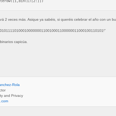
rá 2 veces más. Asique ya sabéis, si queréis celebrar el año con un b
001011110100010000000110010001100000011000100110101!”
binarios capicúa.
anchez-Rola
ctor
ty and Privacy
a.com