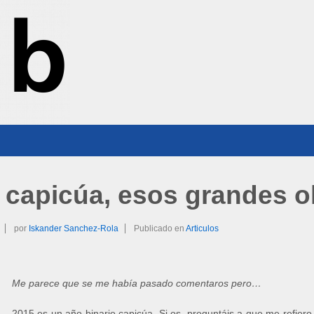
 capicúa, esos grandes o
por
Iskander Sanchez-Rola
Publicado en
Articulos
Me parece que se me había pasado comentaros pero…
2015 es un año binario capicúa. Si os preguntáis a que me refiero