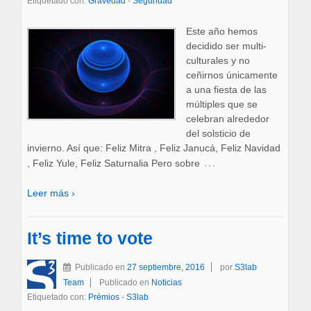
Etiquetado con:
Gravedad
-
Seguridad
Este año hemos
decidido ser multi-
culturales y no
ceñirnos únicamente
a una fiesta de las
múltiples que se
celebran alrededor
del solsticio de
invierno. Así que: Feliz Mitra , Feliz Janucá, Feliz Navidad
…
, Feliz Yule, Feliz Saturnalia Pero sobre
Leer más ›
It’s time to vote
Publicado en
27 septiembre, 2016
por
S3lab
Team
Publicado en
Noticias
Etiquetado con:
Prémios
-
S3lab