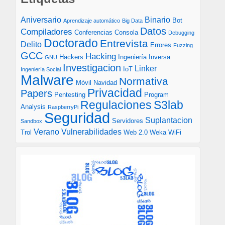
Aniversario
Binario
Bot
Aprendizaje automático
Big Data
Datos
Compiladores
Conferencias
Consola
Debugging
Doctorado
Entrevista
Delito
Errores
Fuzzing
GCC
Hacking
Hackers
Ingeniería Inversa
GNU
Investigacion
Linker
IoT
Ingeniería Social
Malware
Normativa
Móvil
Navidad
Privacidad
Papers
Pentesting
Program
S3lab
Regulaciones
Analysis
RaspberryPi
Seguridad
Suplantacion
Servidores
Sandbox
Verano
Vulnerabilidades
Trol
Web 2.0
Weka
WiFi