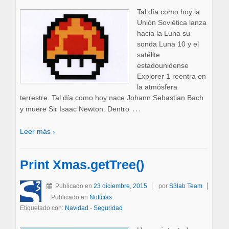
Tal día como hoy la
Unión Soviética lanza
hacia la Luna su
sonda Luna 10 y el
satélite
estadounidense
Explorer 1 reentra en
la atmósfera
terrestre. Tal día como hoy nace Johann Sebastian Bach
…
y muere Sir Isaac Newton. Dentro
Leer más ›
Print Xmas.getTree()
Publicado en
23 diciembre, 2015
por
S3lab Team
Publicado en
Noticias
Etiquetado con:
Navidad
-
Seguridad