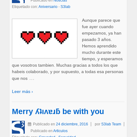
Publicado en
Noticias
Etiquetado con:
Aniversario
-
S3lab
Aunque parece que
fue ayer cuando
empezamos, ya han
pasado 3 años.
Hemos aprendido
mucho durante este
tiempo, y esperamos
que vosotros tambien. Muchas gracias a todos los que
habeis colaborado, y por supuesto, a todas esa personas
…
que nos
Leer más ›
Merry ʎʇıʌɐɹƃ be with you
Publicado en
24 diciembre, 2016
por
S3lab Team
Publicado en
Articulos