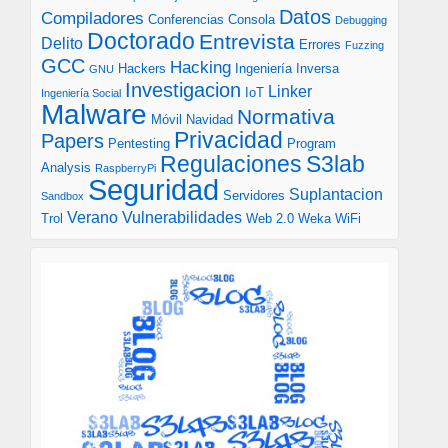
Datos
Compiladores
Conferencias
Consola
Debugging
Doctorado
Entrevista
Delito
Errores
Fuzzing
GCC
Hacking
Hackers
Ingeniería Inversa
GNU
Investigacion
Linker
IoT
Ingeniería Social
Malware
Normativa
Móvil
Navidad
Privacidad
Papers
Pentesting
Program
S3lab
Regulaciones
Analysis
RaspberryPi
Seguridad
Suplantacion
Servidores
Sandbox
Verano
Vulnerabilidades
Trol
Web 2.0
Weka
WiFi