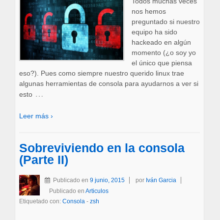
Todos muchas veces
nos hemos
preguntado si nuestro
equipo ha sido
hackeado en algún
momento (¿o soy yo
el único que piensa
eso?). Pues como siempre nuestro querido linux trae
algunas herramientas de consola para ayudarnos a ver si
…
esto
Leer más ›
Sobreviviendo en la consola
(Parte II)
Publicado en
9 junio, 2015
por
Iván Garcia
Publicado en
Articulos
Etiquetado con:
Consola
-
zsh