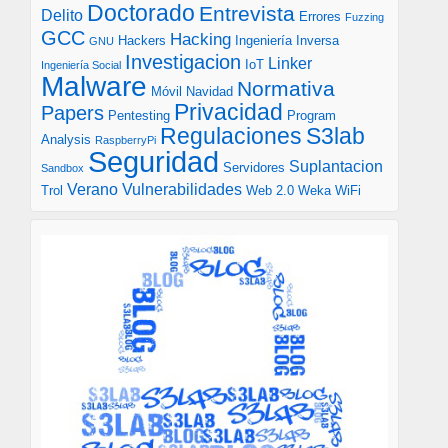
Doctorado
Entrevista
Delito
Errores
Fuzzing
GCC
Hacking
Hackers
Ingeniería Inversa
GNU
Investigacion
Linker
IoT
Ingeniería Social
Malware
Normativa
Móvil
Navidad
Privacidad
Papers
Pentesting
Program
S3lab
Regulaciones
Analysis
RaspberryPi
Seguridad
Suplantacion
Servidores
Sandbox
Verano
Vulnerabilidades
Trol
Web 2.0
Weka
WiFi