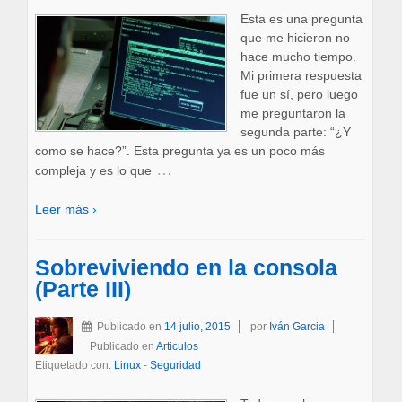
Esta es una pregunta
que me hicieron no
hace mucho tiempo.
Mi primera respuesta
fue un sí, pero luego
me preguntaron la
segunda parte: “¿Y
como se hace?”. Esta pregunta ya es un poco más
…
compleja y es lo que
Leer más ›
Sobreviviendo en la consola
(Parte III)
Publicado en
14 julio, 2015
por
Iván Garcia
Publicado en
Articulos
Etiquetado con:
Linux
-
Seguridad