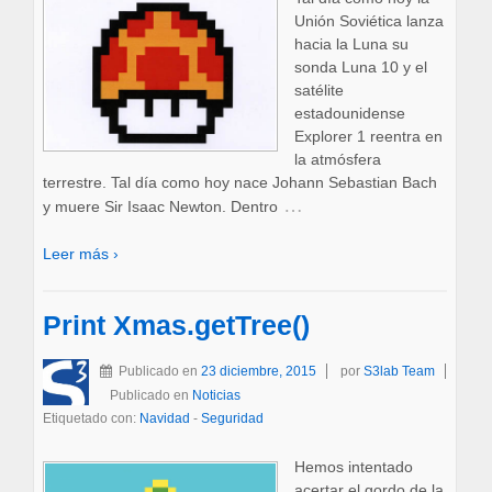
Unión Soviética lanza
hacia la Luna su
sonda Luna 10 y el
satélite
estadounidense
Explorer 1 reentra en
la atmósfera
terrestre. Tal día como hoy nace Johann Sebastian Bach
…
y muere Sir Isaac Newton. Dentro
Leer más ›
Print Xmas.getTree()
Publicado en
23 diciembre, 2015
por
S3lab Team
Publicado en
Noticias
Etiquetado con:
Navidad
-
Seguridad
Hemos intentado
acertar el gordo de la