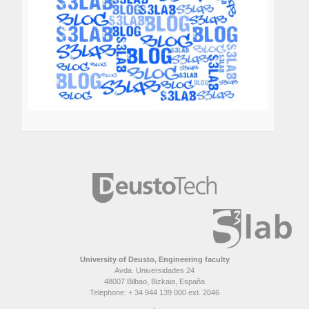
University of Deusto, Engineering faculty
Avda. Universidades 24
48007 Bilbao, Bizkaia, España
Telephone: + 34 944 139 000 ext. 2046