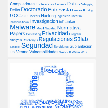
Datos
Compiladores
Conferencias
Consola
Debugging
Doctorado
Entrevista
Delito
Errores
Fuzzing
GCC
Hacking
Hackers
Ingeniería Inversa
GNU
Investigacion
Linker
IoT
Ingeniería Social
Malware
Normativa
Móvil
Navidad
Privacidad
Papers
Pentesting
Program
S3lab
Regulaciones
Analysis
RaspberryPi
Seguridad
Suplantacion
Servidores
Sandbox
Verano
Vulnerabilidades
Trol
Web 2.0
Weka
WiFi