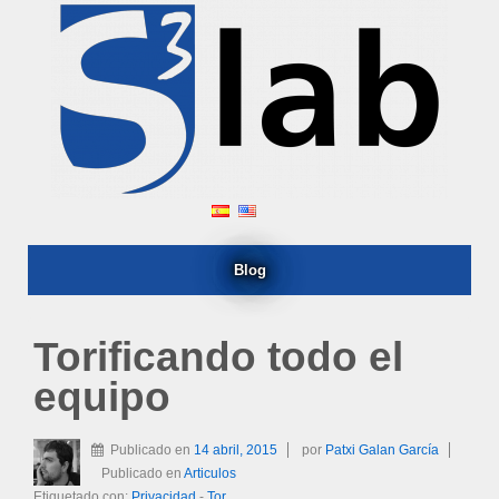
Blog
Torificando todo el
equipo
Publicado en
14 abril, 2015
por
Patxi Galan García
Publicado en
Articulos
Etiquetado con:
Privacidad
-
Tor