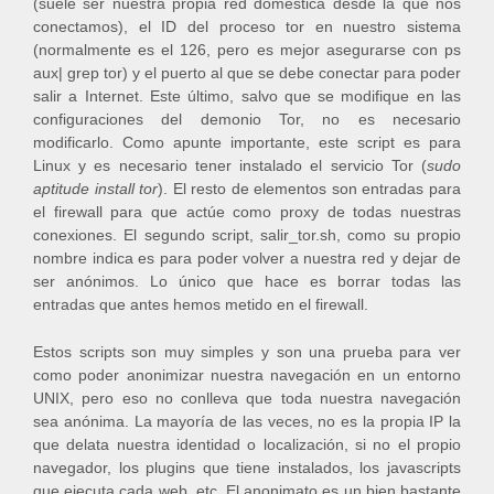
(suele ser nuestra propia red doméstica desde la que nos
conectamos), el ID del proceso tor en nuestro sistema
(normalmente es el 126, pero es mejor asegurarse con ps
aux| grep tor) y el puerto al que se debe conectar para poder
salir a Internet. Este último, salvo que se modifique en las
configuraciones del demonio Tor, no es necesario
modificarlo. Como apunte importante, este script es para
Linux y es necesario tener instalado el servicio Tor (
sudo
aptitude install tor
). El resto de elementos son entradas para
el firewall para que actúe como proxy de todas nuestras
conexiones. El segundo script, salir_tor.sh, como su propio
nombre indica es para poder volver a nuestra red y dejar de
ser anónimos. Lo único que hace es borrar todas las
entradas que antes hemos metido en el firewall.
Estos scripts son muy simples y son una prueba para ver
como poder anonimizar nuestra navegación en un entorno
UNIX, pero eso no conlleva que toda nuestra navegación
sea anónima. La mayoría de las veces, no es la propia IP la
que delata nuestra identidad o localización, si no el propio
navegador, los plugins que tiene instalados, los javascripts
que ejecuta cada web, etc. El anonimato es un bien bastante