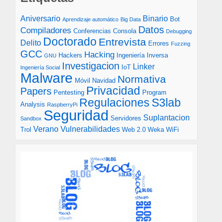
Aniversario
Binario
Bot
Aprendizaje automático
Big Data
Datos
Compiladores
Conferencias
Consola
Debugging
Doctorado
Entrevista
Delito
Errores
Fuzzing
GCC
Hacking
Hackers
Ingeniería Inversa
GNU
Investigacion
Linker
IoT
Ingeniería Social
Malware
Normativa
Móvil
Navidad
Privacidad
Papers
Pentesting
Program
S3lab
Regulaciones
Analysis
RaspberryPi
Seguridad
Suplantacion
Servidores
Sandbox
Verano
Vulnerabilidades
Trol
Web 2.0
Weka
WiFi