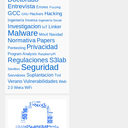
Entrevista
Errores
Fuzzing
GCC
Hacking
Hackers
GNU
Ingeniería Inversa
Ingeniería Social
Investigacion
Linker
IoT
Malware
Móvil
Navidad
Normativa
Papers
Privacidad
Pentesting
Program Analysis
RaspberryPi
S3lab
Regulaciones
Seguridad
Sandbox
Suplantacion
Servidores
Trol
Verano
Vulnerabilidades
Web
2.0
Weka
WiFi