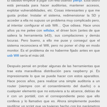
El sábado empecé a jugar con ella usando
pwnpi
. Esta distro
está pensada para hacer auditorias, mantener accesos,
explotar vulnerabilidades, etc. Cosas interesantes y que me
gusta probar. Instalar el sistema, redimensionar la SD y
acceder a ella no supuso un problema muy complicado pero,
al intentar configurar el usb Wifi… Que odisea. Hace unos
años ya me pelee con
wifislax
, el driver bcm (antes de que
saliera la herramienta b43), sus compilaciones y demás
locuras. Pero bueno, a ello me puse y conseguí que el
sistema reconociera el Wifi, pero no poner el chip en modo
monitor. Es el problema de no haberme fijado antes en que
usb Wifi
sería el más útil.
Después pensé en probar algunas de las herramientas que
trae esta maravillosa distribución para raspberry pi. Es
impresionante lo que se puede hacer con estos aparatitos.
Hace pocos años, para realizar una simple auditoria a un
router (siempre con el consentimiento del dueño) o a
cualquier elemento que no estuviera a tu alcance, debías de
ir con un portátil, con el correspondiente peso que ello
conlleva y lo llamativo que es. Ahora simplemente puedes
reutilizar un script que ya tuvieras hecho con los parámetros