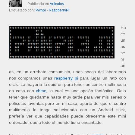
Publicado en
Articulos
Etiquetado con:
Pwnpi
-
RaspberryPi
Ha
ce
un
as
se
m
an
as, en un arrebato consumista, unos pocos del laboratorio
nos compramos unas
raspberry pi
para jugar un rato con
ellas. La mayoría la quieren para tener un centro multimedia
en casa con
xbmc
, lo cual es una opción fantástica. Odio
tener que quedarme hasta muy tarde para ver mis series o
películas favoritas pero en mi caso, aparte de que el centro
multimedia lo tengo solucionado con un Android stick,
prefería ver que capacidades puede ofrecerme este mini
ordenador que a todo el mundo tiene encantado.