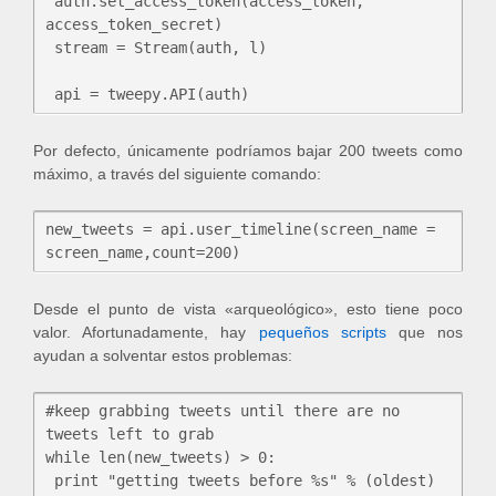
 auth.set_access_token(access_token, 
access_token_secret)

 stream = Stream(auth, l)

Por defecto, únicamente podríamos bajar 200 tweets como
máximo, a través del siguiente comando:
new_tweets = api.user_timeline(screen_name = 
Desde el punto de vista «arqueológico», esto tiene poco
valor. Afortunadamente, hay
pequeños scripts
que nos
ayudan a solventar estos problemas:
#keep grabbing tweets until there are no 
tweets left to grab

while len(new_tweets) > 0:

 print "getting tweets before %s" % (oldest)
