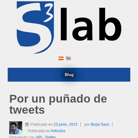
Blog
Por un puñado de
tweets
Publicado en
23 junio, 2015
por
Borja Sanz
Publicado en
Articulos
Etiquetado con:
API
-
Twitter