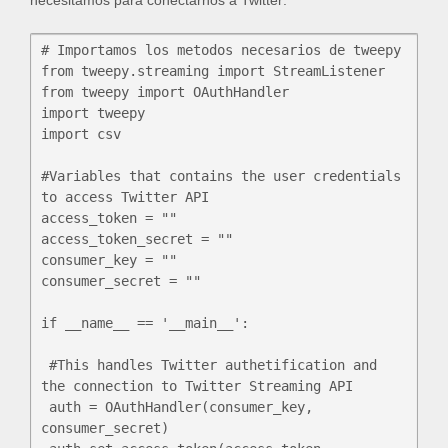
necesitamos para conectarnos a Twitter:
# Importamos los metodos necesarios de tweepy

from tweepy.streaming import StreamListener

from tweepy import OAuthHandler

import tweepy

import csv

#Variables that contains the user credentials 
to access Twitter API

access_token = ""

access_token_secret = ""

consumer_key = ""

consumer_secret = ""

if __name__ == '__main__':

 #This handles Twitter authetification and 
the connection to Twitter Streaming API

 auth = OAuthHandler(consumer_key, 
consumer_secret)
