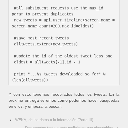
 #all subsiquent requests use the max_id 
param to prevent duplicates

 new_tweets = api.user_timeline(screen_name = 
screen_name,count=200,max_id=oldest)

 #save most recent tweets

 alltweets.extend(new_tweets)

 #update the id of the oldest tweet less one

 oldest = alltweets[-1].id - 1

 print "...%s tweets downloaded so far" % 
Y con esto, tenemos recopilados todos los tweets. En la
próxima entrega veremos como podemos hacer búsquedas
en ellos, y empezar a buscar.
‹
WEKA, de los datos a la información (Parte III)
Documentos tanto o más maliciosos que ejecutables
›