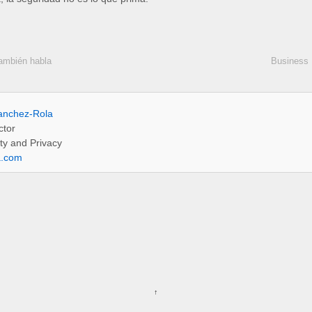
también habla
Business 
anchez-Rola
ctor
ty and Privacy
a.com
↑