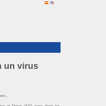
n un virus
 pero…
rnet of Things (IOT) como dicen los