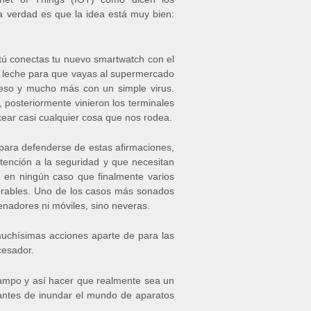
la verdad es que la idea está muy bien:
tú conectas tu nuevo smartwatch con el
ca leche para que vayas al supermercado
 eso y mucho más con un simple virus.
 posteriormente vinieron los terminales
kear casi cualquier cosa que nos rodea.
 para defenderse de estas afirmaciones,
ención a la seguridad y que necesitan
 en ningún caso que finalmente varios
lnerables. Uno de los casos más sonados
nadores ni móviles, sino neveras.
muchísimas acciones aparte de para las
cesador.
ampo y así hacer que realmente sea un
antes de inundar el mundo de aparatos