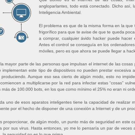
angloparlantes, todo está conectado. Dicho así, 
Inteligencia Ambiental.
El problema es que de la misma forma en la que 
frigorífico para que te avise de que te queda po
a comprar, cualquier ávido hacker puede hacer
Antes el control se conseguía en los ordenadores,
móviles, pero es que ahora se puede llegar a hac
 la mayor parte de las personas que impulsan el internet de las cosas
implementan este tipo de dispositivos no pueden prestar excesiva at
r produciendo. Aunque eso sea cierto de algún modo, esto no impide
comiencen a multiplicarse por la red para infectar estas “cosas” vu
 más de 100.000 bots, en los que como mínimo el 25% no eran ni orde
a uno de esos aparatos inteligentes tiene la capacidad de realizar 
ente por el hecho de disponer de una conexión a Internet y de un pro
 proporcionar, de algún modo, un punto más de seguridad en este c
a por sus virus. Hasta entonces, yo me lo pensaría un par de veces 
a, la seguridad no es lo que prima.