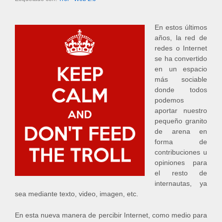
En estos últimos
años, la red de
redes o Internet
se ha convertido
en un espacio
más sociable
donde todos
podemos
aportar nuestro
pequeño granito
de arena en
forma de
contribuciones u
opiniones para
el resto de
internautas, ya
sea mediante texto, video, imagen, etc.
En esta nueva manera de percibir Internet, como medio para