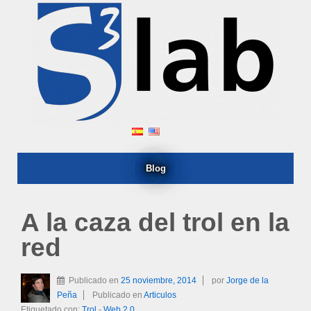
Blog
A la caza del trol en la
red
Publicado en
25 noviembre, 2014
por
Jorge de la
Peña
Publicado en
Articulos
Etiquetado con:
Trol
-
Web 2.0