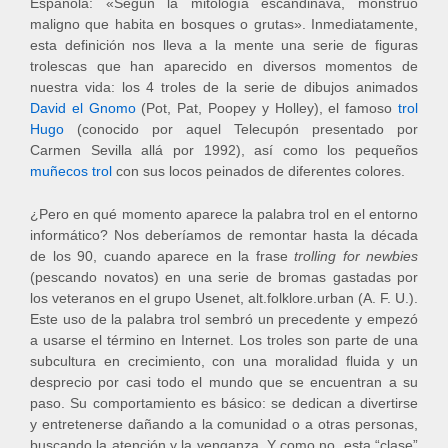
Española: «Según la mitología escandinava, monstruo
maligno que habita en bosques o grutas». Inmediatamente,
esta definición nos lleva a la mente una serie de figuras
trolescas que han aparecido en diversos momentos de
nuestra vida: los 4 troles de la serie de dibujos animados
David el Gnomo
(Pot, Pat, Poopey y Holley), el famoso
trol
Hugo
(conocido por aquel Telecupón presentado por
Carmen Sevilla allá por 1992), así como los pequeños
muñecos trol
con sus locos peinados de diferentes colores.
¿Pero en qué momento aparece la palabra trol en el entorno
informático? Nos deberíamos de remontar hasta la década
de los 90, cuando aparece en la frase
trolling for newbies
(pescando novatos) en una serie de bromas gastadas por
los veteranos en el grupo Usenet, alt.folklore.urban (A. F. U.).
Este uso de la palabra trol sembró un precedente y empezó
a usarse el término en Internet. Los troles son parte de una
subcultura en crecimiento, con una moralidad fluida y un
desprecio por casi todo el mundo que se encuentran a su
paso. Su comportamiento es básico: se dedican a divertirse
y entretenerse dañando a la comunidad o a otras personas,
buscando la atención y la venganza. Y como no, esta “clase”