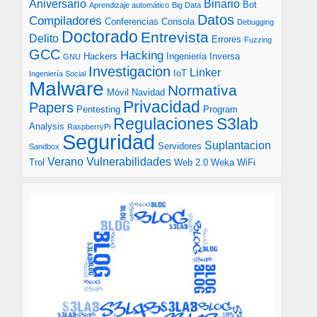
Aniversario
Binario
Bot
Aprendizaje automático
Big Data
Datos
Compiladores
Conferencias
Consola
Debugging
Doctorado
Entrevista
Delito
Errores
Fuzzing
GCC
Hacking
Hackers
Ingeniería Inversa
GNU
Investigacion
Linker
IoT
Ingeniería Social
Malware
Normativa
Móvil
Navidad
Privacidad
Papers
Pentesting
Program
S3lab
Regulaciones
Analysis
RaspberryPi
Seguridad
Suplantacion
Servidores
Sandbox
Verano
Vulnerabilidades
Trol
Web 2.0
Weka
WiFi