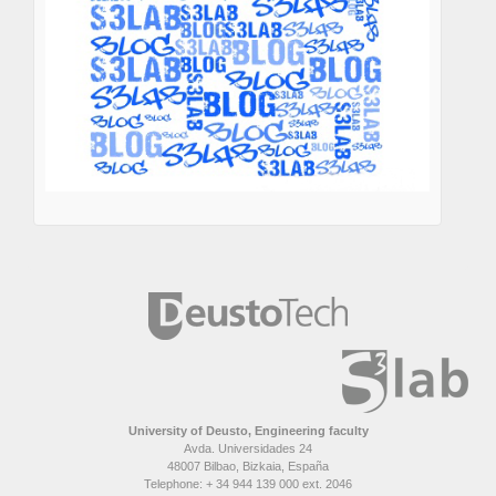
University of Deusto, Engineering faculty
Avda. Universidades 24
48007 Bilbao, Bizkaia, España
Telephone: + 34 944 139 000 ext. 2046