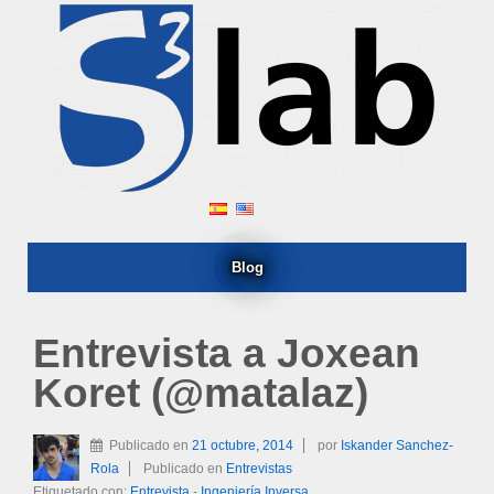
Blog
Entrevista a Joxean
Koret (@matalaz)
Publicado en
21 octubre, 2014
por
Iskander Sanchez-
Rola
Publicado en
Entrevistas
Etiquetado con:
Entrevista
-
Ingeniería Inversa