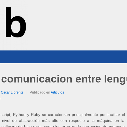
comunicacion entre leng
r
Oscar Llorente
Publicado en
Articulos
n
script, Python y Ruby se caracterizan principalmente por facilitar e
 el nivel de abstracción más alto con respecto a la máquina en la
e software de bajo nivel, como los errores de corrupción de memoria