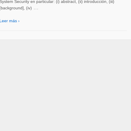
System Security en particular: (i) abstract, (ii) introducción, (iii)
…
[background], (iv)
Leer más ›