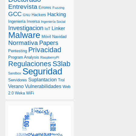
Entrevista
Errores
Fuzzing
GCC
Hacking
Hackers
GNU
Ingeniería Inversa
Ingeniería Social
Investigacion
Linker
IoT
Malware
Móvil
Navidad
Normativa
Papers
Privacidad
Pentesting
Program Analysis
RaspberryPi
S3lab
Regulaciones
Seguridad
Sandbox
Suplantacion
Servidores
Trol
Verano
Vulnerabilidades
Web
2.0
Weka
WiFi