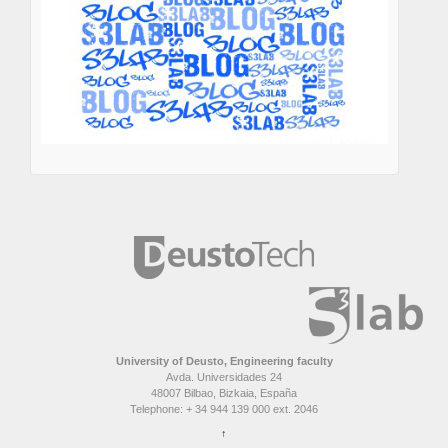
University of Deusto, Engineering faculty
Avda. Universidades 24
48007 Bilbao, Bizkaia, España
Telephone: + 34 944 139 000 ext. 2046
↑