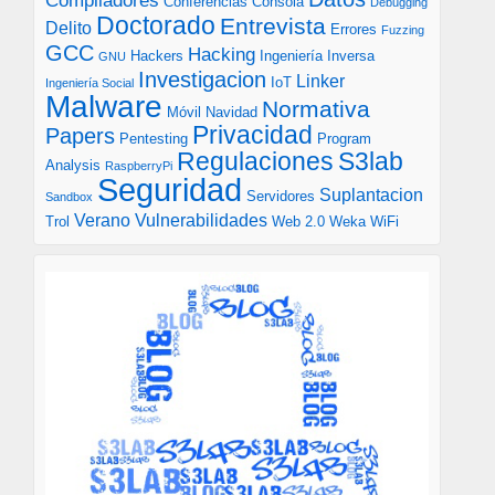
Compiladores
Conferencias
Consola
Debugging
Doctorado
Entrevista
Delito
Errores
Fuzzing
GCC
Hacking
Hackers
Ingeniería Inversa
GNU
Investigacion
Linker
IoT
Ingeniería Social
Malware
Normativa
Móvil
Navidad
Privacidad
Papers
Pentesting
Program
S3lab
Regulaciones
Analysis
RaspberryPi
Seguridad
Suplantacion
Servidores
Sandbox
Verano
Vulnerabilidades
Trol
Web 2.0
Weka
WiFi