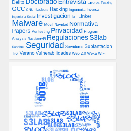
Doctorado
Entrevista
Delito
Errores
Fuzzing
GCC
Hacking
Hackers
Ingeniería Inversa
GNU
Investigacion
Linker
IoT
Ingeniería Social
Malware
Normativa
Móvil
Navidad
Privacidad
Papers
Pentesting
Program
S3lab
Regulaciones
Analysis
RaspberryPi
Seguridad
Suplantacion
Servidores
Sandbox
Verano
Vulnerabilidades
Trol
Web 2.0
Weka
WiFi