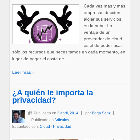
Cada vez más y más
empresas deciden
alojar sus servicios
en la nube. La
ventaja de un
proveedor de cloud
es el de poder usar
sólo los recursos que necesitamos en cada momento, en
…
lugar de pagar el coste de
Leer más ›
¿A quién le importa la
privacidad?
Publicado en
3 abril, 2014
por
Borja Sanz
Publicado en
Articulos
Etiquetado con:
Cloud
-
Privacidad