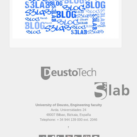
University of Deusto, Engineering faculty
Avda. Universidades 24
48007 Bilbao, Bizkaia, España
Telephone: + 34 944 139 000 ext. 2046
↑