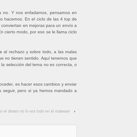
tos no. Y nos enfadamos, pensamos en
lo hacemos. En el ciclo de las 4 top de
 conviertan en mejoras para un envío a
n cierto modo, por eso se le llama ciclo
e al rechazo y sobre todo, a las malas
 que no tienen sentido. Aquí tenemos que
la selección del tema no es correcta, o
oceder, es hacer esos cambios y enviar
os seguir, pero si ya hemos mandado a
 el dinero no lo era todo en el malware
›