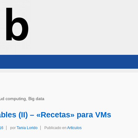
oud computing, Big data
bles (II) – «Recetas» para VMs
16
por
Tania Lorido
Publicado en
Articulos