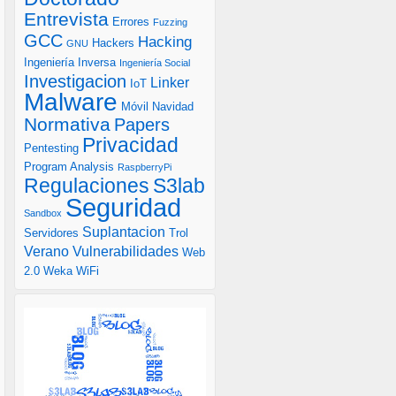
Entrevista
Errores
Fuzzing
GCC
Hacking
Hackers
GNU
Ingeniería Inversa
Ingeniería Social
Investigacion
Linker
IoT
Malware
Móvil
Navidad
Normativa
Papers
Privacidad
Pentesting
Program Analysis
RaspberryPi
S3lab
Regulaciones
Seguridad
Sandbox
Suplantacion
Servidores
Trol
Verano
Vulnerabilidades
Web
2.0
Weka
WiFi