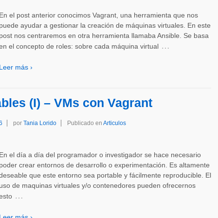
En el post anterior conocimos Vagrant, una herramienta que nos
puede ayudar a gestionar la creación de máquinas virtuales. En este
post nos centraremos en otra herramienta llamaba Ansible. Se basa
…
en el concepto de roles: sobre cada máquina virtual
Leer más ›
bles (I) – VMs con Vagrant
6
por
Tania Lorido
Publicado en
Articulos
En el día a día del programador o investigador se hace necesario
poder crear entornos de desarrollo o experimentación. Es altamente
deseable que este entorno sea portable y fácilmente reproducible. El
uso de maquinas virtuales y/o contenedores pueden ofrecernos
…
esto
Leer más ›