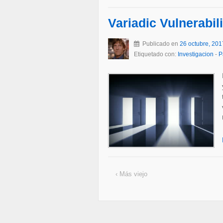
Variadic Vulnerabi
Publicado en
26 octubre, 201
Etiquetado con:
Investigacion
-
P
‹ Más viejo