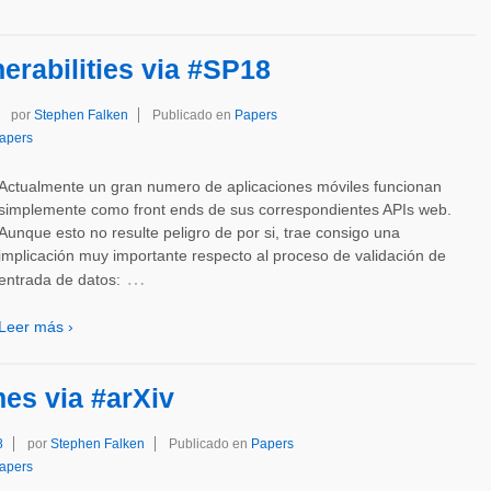
erabilities via #SP18
por
Stephen Falken
Publicado en
Papers
apers
Actualmente un gran numero de aplicaciones móviles funcionan
simplemente como front ends de sus correspondientes APIs web.
Aunque esto no resulte peligro de por si, trae consigo una
implicación muy importante respecto al proceso de validación de
…
entrada de datos:
Leer más ›
es via #arXiv
8
por
Stephen Falken
Publicado en
Papers
apers