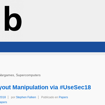
ce, Wargames, Supercomputers
yout Manipulation via #UseSec18
 2018
por
Stephen Falken
Publicado en
Papers
apers