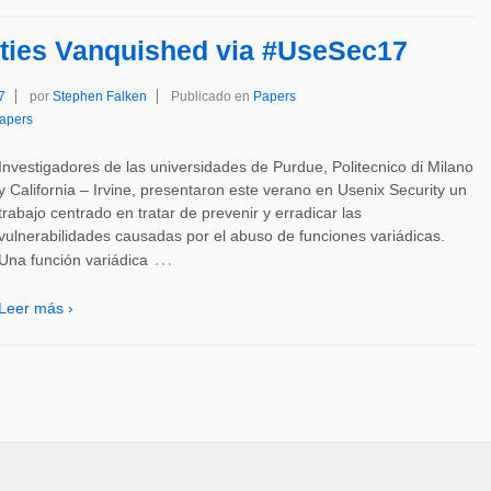
lities Vanquished via #UseSec17
7
por
Stephen Falken
Publicado en
Papers
apers
Investigadores de las universidades de Purdue, Politecnico di Milano
y California – Irvine, presentaron este verano en Usenix Security un
trabajo centrado en tratar de prevenir y erradicar las
vulnerabilidades causadas por el abuso de funciones variádicas.
…
Una función variádica
Leer más ›