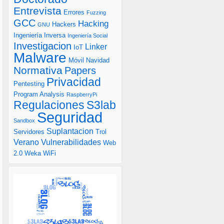
Entrevista
Errores
Fuzzing
GCC
Hacking
Hackers
GNU
Ingeniería Inversa
Ingeniería Social
Investigacion
Linker
IoT
Malware
Móvil
Navidad
Normativa
Papers
Privacidad
Pentesting
Program Analysis
RaspberryPi
S3lab
Regulaciones
Seguridad
Sandbox
Suplantacion
Servidores
Trol
Verano
Vulnerabilidades
Web
2.0
Weka
WiFi